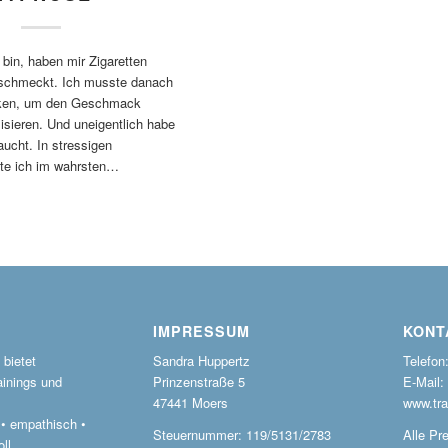
 bin, haben mir Zigaretten
geschmeckt. Ich musste danach
inken, um den Geschmack
lisieren. Und uneigentlich habe
aucht. In stressigen
nte ich im wahrsten…
IMPRESSUM
KONT
bietet
Sandra Huppertz
Telefon
ainings und
Prinzenstraße 5
E-Mail:
47441 Moers
www.tra
r • empathisch •
Steuernummer: 119/5131/2783
Alle Pre
ll.