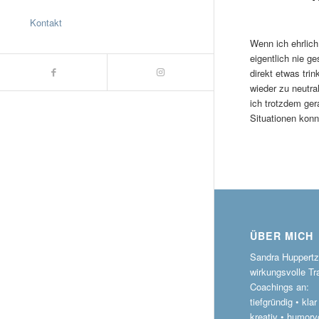
Kontakt
Wenn ich ehrlich
eigentlich nie 
direkt etwas tr
wieder zu neutra
ich trotzdem ger
Situationen kon
ÜBER MICH
Sandra Huppertz 
wirkungsvolle Tr
Coachings an:
tiefgründig • kla
kreativ • humorvo