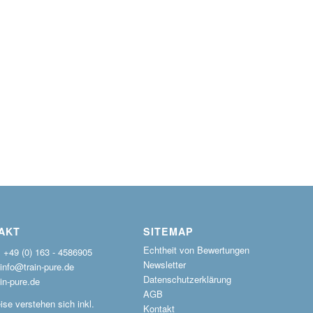
AKT
SITEMAP
Echtheit von Bewertungen
: +49 (0) 163 - 4586905
Newsletter
 info@train-pure.de
Datenschutzerklärung
in-pure.de
AGB
ise verstehen sich inkl.
Kontakt