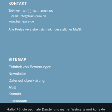
KONTAKT
Telefon: +49 (0) 163 - 4586905
E-Mail: info@train-pure.de
www.train-pure.de
Alle Preise verstehen sich inkl. gesetzlicher MwSt.
SITEMAP
Echtheit von Bewertungen
Newsletter
Datenschutzerklärung
AGB
Kontakt
Impressum
Hallo! Für die optimale Darstellung meiner Webseite und korrekte