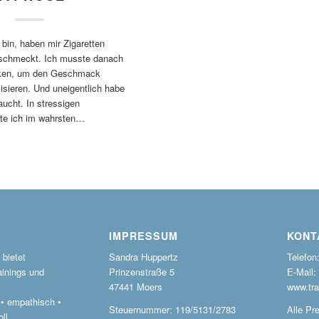
 bin, haben mir Zigaretten
geschmeckt. Ich musste danach
inken, um den Geschmack
lisieren. Und uneigentlich habe
aucht. In stressigen
nte ich im wahrsten…
IMPRESSUM
KONT
bietet
Sandra Huppertz
Telefon
ainings und
Prinzenstraße 5
E-Mail:
47441 Moers
www.tra
r • empathisch •
Steuernummer: 119/5131/2783
Alle Pre
ll.