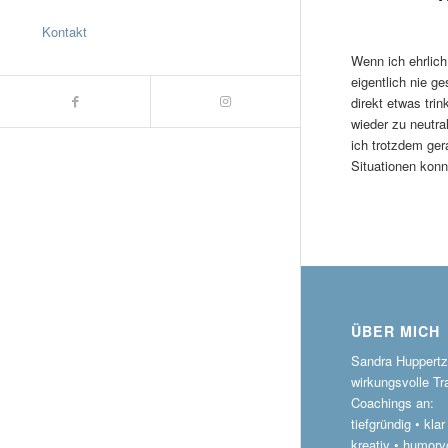
Kontakt
Wenn ich ehrlich
eigentlich nie 
direkt etwas tr
wieder zu neutra
ich trotzdem ger
Situationen kon
ÜBER MICH
Sandra Huppertz 
wirkungsvolle Tr
Coachings an:
tiefgründig • kla
kreativ • humorvo