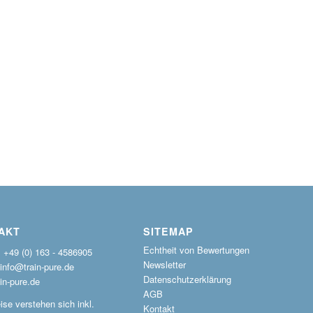
AKT
SITEMAP
Echtheit von Bewertungen
: +49 (0) 163 - 4586905
Newsletter
 info@train-pure.de
Datenschutzerklärung
in-pure.de
AGB
ise verstehen sich inkl.
Kontakt