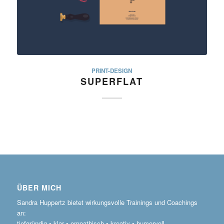
PRINT-DESIGN
SUPERFLAT
ÜBER MICH
Sandra Huppertz bietet wirkungsvolle Trainings und Coachings
an:
tiefgründig • klar • empathisch • kreativ • humorvoll.