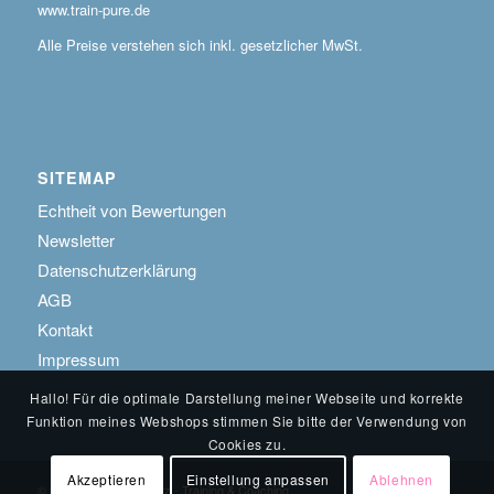
www.train-pure.de
Alle Preise verstehen sich inkl. gesetzlicher MwSt.
SITEMAP
Echtheit von Bewertungen
Newsletter
Datenschutzerklärung
AGB
Kontakt
Impressum
Hallo! Für die optimale Darstellung meiner Webseite und korrekte
Funktion meines Webshops stimmen Sie bitte der Verwendung von
Cookies zu.
Akzeptieren
Einstellung anpassen
Ablehnen
© 2019 Sandra Huppertz - Training & Coaching