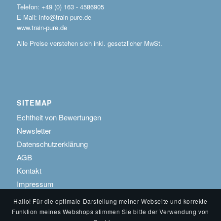
Telefon: +49 (0) 163 - 4586905
E-Mail: info@train-pure.de
www.train-pure.de
Alle Preise verstehen sich inkl. gesetzlicher MwSt.
SITEMAP
Echtheit von Bewertungen
Newsletter
Datenschutzerklärung
AGB
Kontakt
Impressum
Hallo! Für die optimale Darstellung meiner Webseite und korrekte
Funktion meines Webshops stimmen Sie bitte der Verwendung von