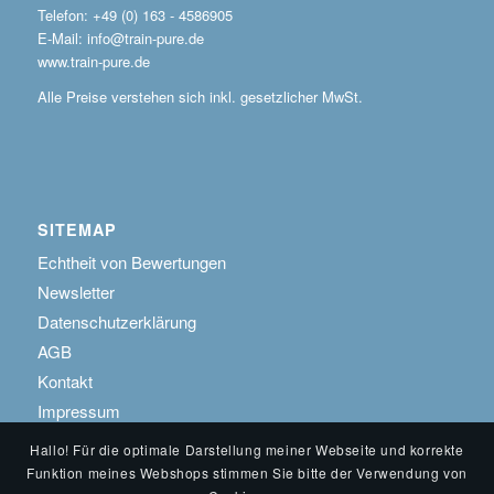
Telefon: +49 (0) 163 - 4586905
E-Mail: info@train-pure.de
www.train-pure.de
Alle Preise verstehen sich inkl. gesetzlicher MwSt.
SITEMAP
Echtheit von Bewertungen
Newsletter
Datenschutzerklärung
AGB
Kontakt
Impressum
Hallo! Für die optimale Darstellung meiner Webseite und korrekte
Funktion meines Webshops stimmen Sie bitte der Verwendung von