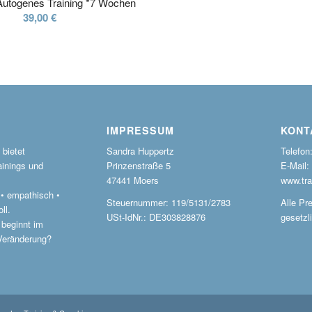
Autogenes Training *7 Wochen
39,00
€
IMPRESSUM
KONT
bietet
Sandra Huppertz
Telefon
ainings und
Prinzenstraße 5
E-Mail:
47441 Moers
www.tra
r • empathisch •
Steuernummer: 119/5131/2783
Alle Pre
ll.
USt-IdNr.: DE303828876
gesetzl
 beginnt im
 Veränderung?