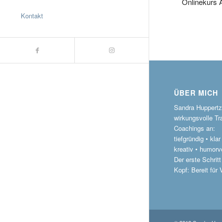
Onlinekurs 
Kontakt
ÜBER MICH
Sandra Huppertz 
wirkungsvolle Tr
Coachings an:
tiefgründig • kla
kreativ • humorvo
Der erste Schritt
Kopf: Bereit für