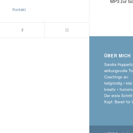
MP3 zur Sch
Kontakt
ÜBER MICH
Sandra Huppertz 
wirkungsvolle Tr
Coachings an:
tiefgründig • kla
kreativ • humorvo
Der erste Schritt
Kopf: Bereit für