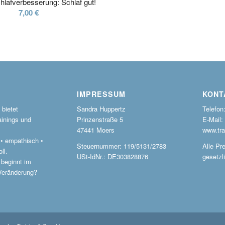
lafverbesserung: Schlaf gut!
7,00
€
IMPRESSUM
KONT
bietet
Sandra Huppertz
Telefon
ainings und
Prinzenstraße 5
E-Mail:
47441 Moers
www.tra
r • empathisch •
Steuernummer: 119/5131/2783
Alle Pre
ll.
USt-IdNr.: DE303828876
gesetzl
 beginnt im
 Veränderung?