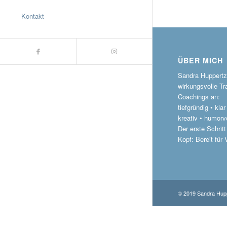
Kontakt
ÜBER MICH
Sandra Huppertz 
wirkungsvolle Tr
Coachings an:
tiefgründig • kla
kreativ • humorvo
Der erste Schritt
Kopf: Bereit für
© 2019 Sandra Hupp