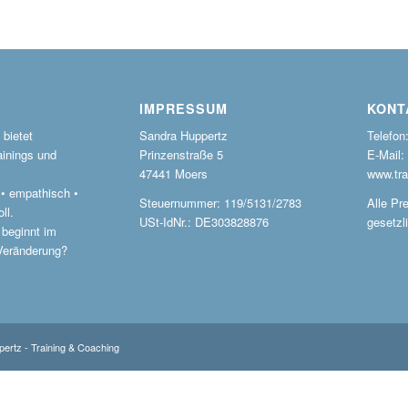
IMPRESSUM
KONT
bietet
Sandra Huppertz
Telefon
ainings und
Prinzenstraße 5
E-Mail:
47441 Moers
www.tra
r • empathisch •
Steuernummer: 119/5131/2783
Alle Pre
ll.
USt-IdNr.: DE303828876
gesetzl
 beginnt im
 Veränderung?
ertz - Training & Coaching