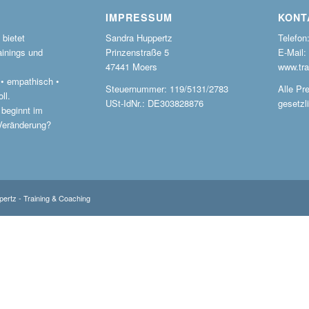
IMPRESSUM
KONT
bietet
Sandra Huppertz
Telefon
ainings und
Prinzenstraße 5
E-Mail:
47441 Moers
www.tra
r • empathisch •
Steuernummer: 119/5131/2783
Alle Pre
ll.
USt-IdNr.: DE303828876
gesetzl
 beginnt im
 Veränderung?
ertz - Training & Coaching