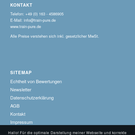
KONTAKT
Telefon: +49 (0) 163 - 4586905
E-Mail: info@train-pure.de
www.train-pure.de
Alle Preise verstehen sich inkl. gesetzlicher MwSt.
SITEMAP
Echtheit von Bewertungen
Newsletter
Datenschutzerklärung
AGB
Kontakt
Impressum
Hallo! Für die optimale Darstellung meiner Webseite und korrekte